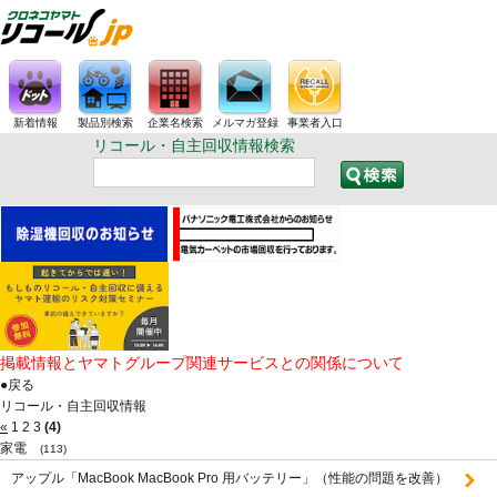
新着情報
製品別検索
企業名検索
メルマガ登録
事業者入口
リコール・自主回収情報検索
掲載情報とヤマトグループ関連サービスとの関係について
●戻る
リコール・自主回収情報
«
1
2
3
(4)
家電
(113)
アップル「MacBook MacBook Pro 用バッテリー」（性能の問題を改善）