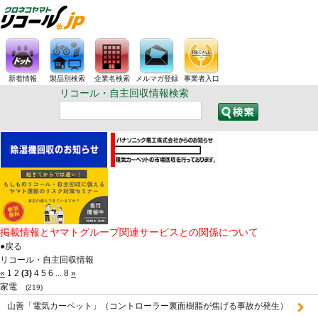
新着情報
製品別検索
企業名検索
メルマガ登録
事業者入口
リコール・自主回収情報検索
掲載情報とヤマトグループ関連サービスとの関係について
●戻る
リコール・自主回収情報
«
1
2
(3)
4
5
6
...
8
»
家電
(219)
山善「電気カーペット」（コントローラー裏面樹脂が焦げる事故が発生）