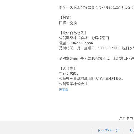
※ケースおよび容器裏面ラベルには誤りはなく
【対策】
回収・交換
【問い合わせ先】
佐賀製薬株式会社 お客様窓口
電話：0942-92-5656
受付時間：月〜金曜日 9:00〜17:00（祝日
※対象製品が手元にある場合は、上記窓口へ
【送付先】
〒841-0201
佐賀県三養基郡基山町大字小倉481番地
佐賀製薬株式会社
医薬品
クロネコ
｜
トップページ
｜
リ