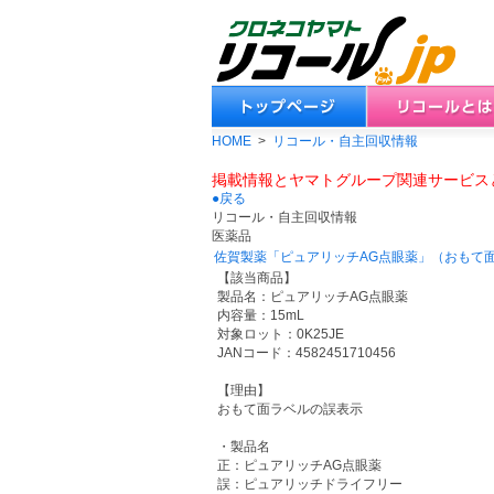
HOME
>
リコール・自主回収情報
掲載情報とヤマトグループ関連サービス
●戻る
リコール・自主回収情報
医薬品
佐賀製薬「ピュアリッチAG点眼薬」（おもて
【該当商品】
製品名：ピュアリッチAG点眼薬
内容量：15mL
対象ロット：0K25JE
JANコード：4582451710456
【理由】
おもて面ラベルの誤表示
・製品名
正：ピュアリッチAG点眼薬
誤：ピュアリッチドライフリー