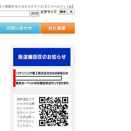
々更新するクロネコヤマトの【リコールドットjp】
携帯電話でア
クセスする際
はこちらの二
次元バーコー
ドを読み取っ
てアクセスし
てください。