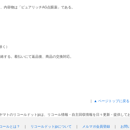
、内容物は「ピュアリッチAG点眼薬」である。
を除く）
連絡する。着払いにて返品後、商品の交換対応。
｜
▲ ページトップに戻る
ヤマトのリコールドットjpは、リコール情報・自主回収情報を日々更新・提供して
コールとは？
｜
リコールドットjpについて
｜
メルマガ会員登録
｜
お問