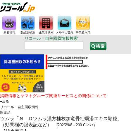
新着情報
製品別検索
企業名検索
メルマガ登録
事業者入口
リコール・自主回収情報検索
掲載情報とヤマトグループ関連サービスとの関係について
●戻る
リコール・自主回収情報
医薬品
ツムラ「ＮＩＤツムラ漢方桂枝加竜骨牡蠣湯エキス顆粒」
（効果欄の誤表記など）
(2025/9/8 - 209 Clicks)