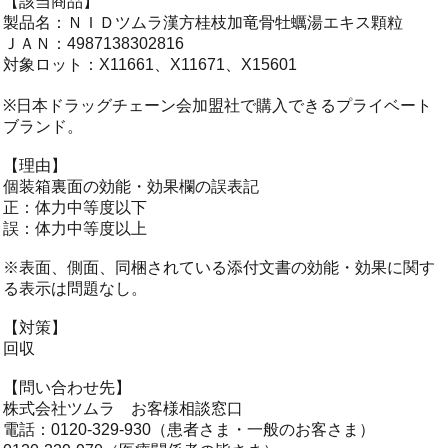
【該当商品】
製品名：ＮＩＤツムラ漢方桂枝加竜骨牡蠣湯エキス顆粒
ＪＡＮ：4987138302816
対象ロット：X11661、X11671、X15601
※日本ドラッグチェーン会加盟社で購入できるプライベート
ブランド。
【理由】
個装箱裏面の効能・効果欄の誤表記
正：体力中等度以下
誤：体力中等度以上
※表面、側面、同梱されている添付文書の効能・効果に関す
る表示は問題なし。
【対策】
回収
【問い合わせ先】
株式会社ツムラ お客様相談窓口
電話：0120-329-930（患者さま・一般のお客さま）