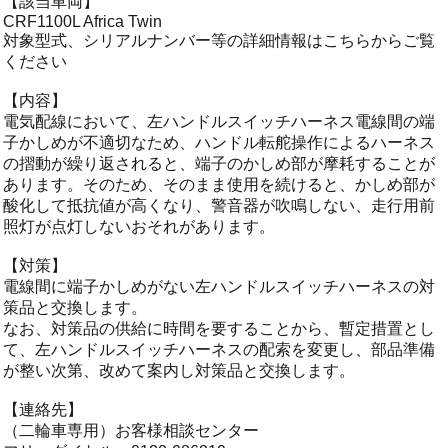
【該当車両】
CRF1100L Africa Twin
対象型式、シリアルナンバー等の詳細情報はこちらからご覧
ください
【内容】
電気配線において、左ハンドルスイッチハーネス電線間の端
子かしめが不適切なため、ハンドル転舵操作によるハーネス
の摺動が繰り返されると、端子のかしめ部が摩耗することが
あります。そのため、そのまま使用を続けると、かしめ部が
酸化して抵抗値が高くなり、警音器が吹鳴しない、走行用前
照灯が点灯しないおそれがあります。
【対策】
電線間に端子かしめがない左ハンドルスイッチハーネスの対
策品と交換します。
なお、対策品の供給に時間を要することから、暫定措置とし
て、左ハンドルスイッチハーネスの配索を変更し、部品準備
が整い次第、改めて案内し対策品と交換します。
【連絡先】
（二輪車専用）お客様相談センター