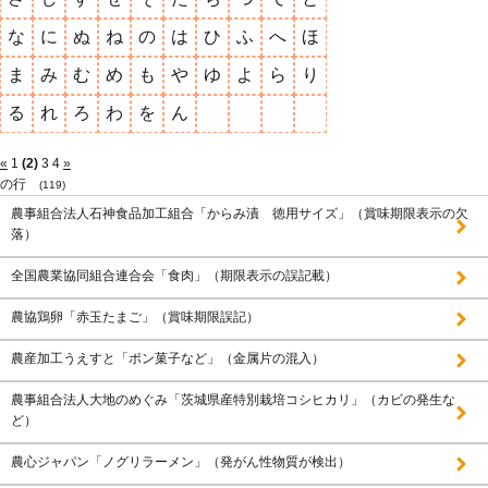
な
に
ぬ
ね
の
は
ひ
ふ
へ
ほ
ま
み
む
め
も
や
ゆ
よ
ら
り
る
れ
ろ
わ
を
ん
«
1
(2)
3
4
»
の行
(119)
農事組合法人石神食品加工組合「からみ漬 徳用サイズ」（賞味期限表示の欠
落）
全国農業協同組合連合会「食肉」（期限表示の誤記載）
農協鶏卵「赤玉たまご」（賞味期限誤記）
農産加工うえすと「ポン菓子など」（金属片の混入）
農事組合法人大地のめぐみ「茨城県産特別栽培コシヒカリ」（カビの発生な
ど）
農心ジャパン「ノグリラーメン」（発がん性物質が検出）