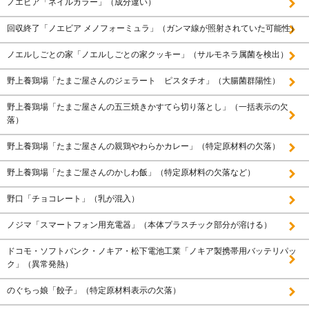
ノエビア「ネイルカラー」（成分違い）
回収終了「ノエビア メノフォーミュラ」（ガンマ線が照射されていた可能性）
ノエルしごとの家「ノエルしごとの家クッキー」（サルモネラ属菌を検出）
野上養鶏場「たまご屋さんのジェラート ピスタチオ」（大腸菌群陽性）
野上養鶏場「たまご屋さんの五三焼きかすてら切り落とし」（一括表示の欠
落）
野上養鶏場「たまご屋さんの親鶏やわらかカレー」（特定原材料の欠落）
野上養鶏場「たまご屋さんのかしわ飯」（特定原材料の欠落など）
野口「チョコレート」（乳が混入）
ノジマ「スマートフォン用充電器」（本体プラスチック部分が溶ける）
ドコモ・ソフトバンク・ノキア・松下電池工業「ノキア製携帯用バッテリパッ
ク」（異常発熱）
のぐちっ娘「餃子」（特定原材料表示の欠落）