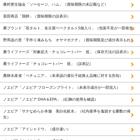
農村更生協会「ソーセージ、ハム」（賞味期限の未記載など）
苗田商店「鶏卵」（賞味期限の誤表示）
農ブランド「苺タルト、名古屋ベークタルト5個入り」（包装不良が一部発生）
野馬追の里「手作り凍みもち オヤマボクチ」（賞味期限及び成分表示もれ）
農ライファーズ「対象拡大・チョコレートバー 巡」（保存方法の誤表示）
農ライファーズ「チョコレートバー 巡」（誤表記）
農林水産省「ペチュニア」（未承認の遺伝子組換え品種に対する告知）
ノエビア「ノエビア フローズンブライト」（未表示成分が一部混入）
ノエビア「ノエビア DHA＆EPA」（紅麹の使用を確認）
ノエビア「サナなめらか本舗 美白化粧水」（社内基準を逸脱する菌数の発
生）
ノエビア「アイシャドウ」（成分違い）