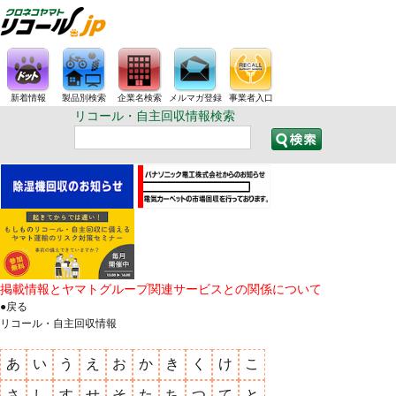
新着情報
製品別検索
企業名検索
メルマガ登録
事業者入口
リコール・自主回収情報検索
掲載情報とヤマトグループ関連サービスとの関係について
●戻る
リコール・自主回収情報
あ
い
う
え
お
か
き
く
け
こ
さ
し
す
せ
そ
た
ち
つ
て
と