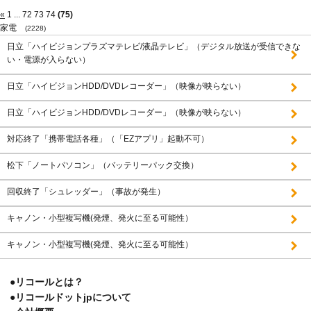
«
1
...
72
73
74
(75)
家電
(2228)
日立「ハイビジョンプラズマテレビ/液晶テレビ」（デジタル放送が受信できな
い・電源が入らない）
日立「ハイビジョンHDD/DVDレコーダー」（映像が映らない）
日立「ハイビジョンHDD/DVDレコーダー」（映像が映らない）
対応終了「携帯電話各種」（「EZアプリ」起動不可）
松下「ノートパソコン」（バッテリーパック交換）
回収終了「シュレッダー」（事故が発生）
キャノン・小型複写機(発煙、発火に至る可能性）
キャノン・小型複写機(発煙、発火に至る可能性）
●リコールとは？
●リコールドットjpについて