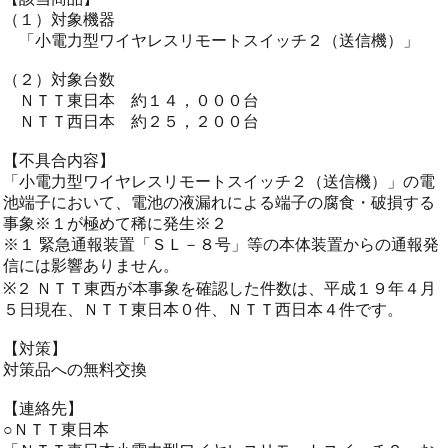
（１）対象機器
「小電力型ワイヤレスリモートスイッチ２（送信機）」
（２）対象台数
ＮＴＴ東日本 約１４，０００台
ＮＴＴ西日本 約２５，２００台
【不具合内容】
「小電力型ワイヤレスリモートスイッチ２（送信機）」の電
池端子において、電池の液漏れによる端子の腐食・破損する
事象※１が極めて稀に発生※２
※１ 緊急通報装置「ＳＬ－８号」等の本体装置からの通報発
信には影響ありません。
※２ ＮＴＴ東西が本事象を確認した件数は、平成１９年４月
５日現在、ＮＴＴ東日本０件、ＮＴＴ西日本４件です。
【対策】
対策品への無料交換
【連絡先】
○ＮＴＴ東日本