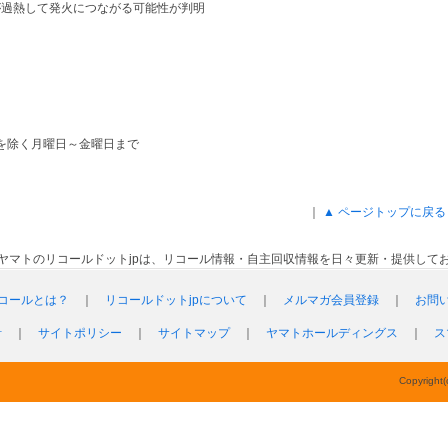
が過熱して発火につながる可能性が判明
）を除く月曜日～金曜日まで
｜
▲ ページトップに戻る
ヤマトのリコールドットjpは、リコール情報・自主回収情報を日々更新・提供して
コールとは？
｜
リコールドットjpについて
｜
メルマガ会員登録
｜
お問
針
｜
サイトポリシー
｜
サイトマップ
｜
ヤマトホールディングス
｜
ス
Copyright(