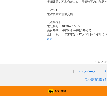
電源装置の不具合があり、電源装置内の部品
【対策】
電源装置の無償交換
【連絡先】
電話番号： 0120-277-874
受付時間： 午前9時～午後6時まで
土日・祝日・年末年始（12月30日～1月3日
家電
クロネコ
｜
トップページ
｜
リ
｜
個人情報保護方