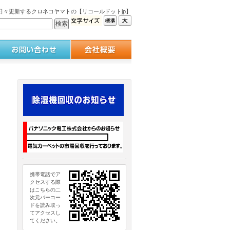
々更新するクロネコヤマトの【リコールドットjp】
携帯電話でア
クセスする際
はこちらの二
次元バーコー
ドを読み取っ
てアクセスし
てください。