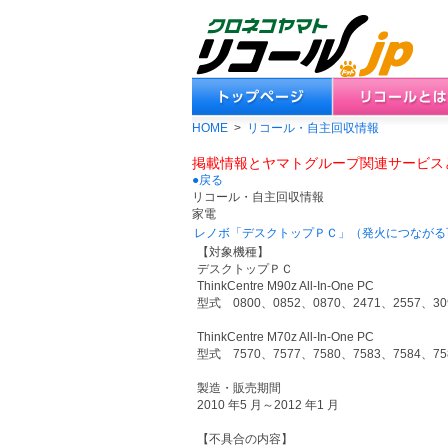
HOME
>
リコール・自主回収情報
掲載情報とヤマトグループ関連サービス
●戻る
リコール・自主回収情報
家電
レノボ「デスクトップＰＣ」（発火につながる
【対象機種】
デスクトップＰＣ
ThinkCentre M90z All-In-One PC
型式 0800、0852、0870、2471、2557、30
ThinkCentre M70z All-In-One PC
型式 7570、7577、7580、7583、7584、75
製造・販売期間
2010 年5 月～2012 年1 月
【不具合の内容】