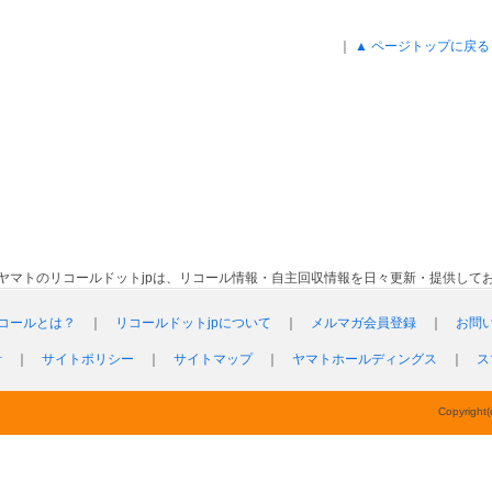
｜
▲ ページトップに戻る
ヤマトのリコールドットjpは、リコール情報・自主回収情報を日々更新・提供して
コールとは？
｜
リコールドットjpについて
｜
メルマガ会員登録
｜
お問
針
｜
サイトポリシー
｜
サイトマップ
｜
ヤマトホールディングス
｜
ス
Copyright(