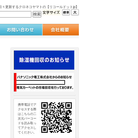
々更新するクロネコヤマトの【リコールドットjp】
携帯電話でア
クセスする際
はこちらの二
次元バーコー
ドを読み取っ
てアクセスし
てください。