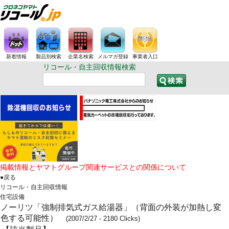
新着情報
製品別検索
企業名検索
メルマガ登録
事業者入口
リコール・自主回収情報検索
掲載情報とヤマトグループ関連サービスとの関係について
●戻る
リコール・自主回収情報
住宅設備
ノーリツ「強制排気式ガス給湯器」（背面の外装が加熱し変
色する可能性）
(2007/2/27 - 2180 Clicks)