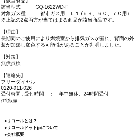
【該当製品】
該当型式 ： GQ-1622WD-F
対象ガス種 ： 都市ガス用 Ｌ１ (６Ｂ、６Ｃ、７Ｃ用）
※上記の2点両方が当てはまる商品が該当商品です。
【理由】
長期間のご使用により燃焼室から排気ガスが漏れ、背面の外
装が加熱し変色する可能性があることが判明しました。
【対策】
無償点検
【連絡先】
フリーダイヤル
0120-911-026
受付時間 : 受付時間 ： 年中無休、24時間受付
住宅設備
●リコールとは？
●リコールドットjpについて
●会社概要