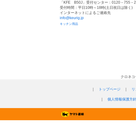
「KFE B50J」受付センター：0120－755－2
受付時間：平日10時～18時(土日祝日は除く)
インターネットによるご連絡先
info@keurig.jp
キッチン用品
クロネコ
｜
トップページ
｜
リ
｜
個人情報保護方