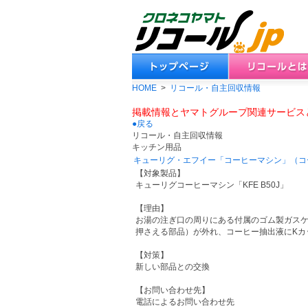
HOME
>
リコール・自主回収情報
掲載情報とヤマトグループ関連サービス
●戻る
リコール・自主回収情報
キッチン用品
キューリグ・エフイー「コーヒーマシン」（コ
【対象製品】
キューリグコーヒーマシン「KFE B50J」
【理由】
お湯の注ぎ口の周りにある付属のゴム製ガスケ
押さえる部品）が外れ、コーヒー抽出液にKカ
【対策】
新しい部品との交換
【お問い合わせ先】
電話によるお問い合わせ先