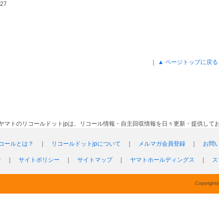
27
｜
▲ ページトップに戻る
ヤマトのリコールドットjpは、リコール情報・自主回収情報を日々更新・提供して
コールとは？
｜
リコールドットjpについて
｜
メルマガ会員登録
｜
お問
針
｜
サイトポリシー
｜
サイトマップ
｜
ヤマトホールディングス
｜
ス
Copyright(