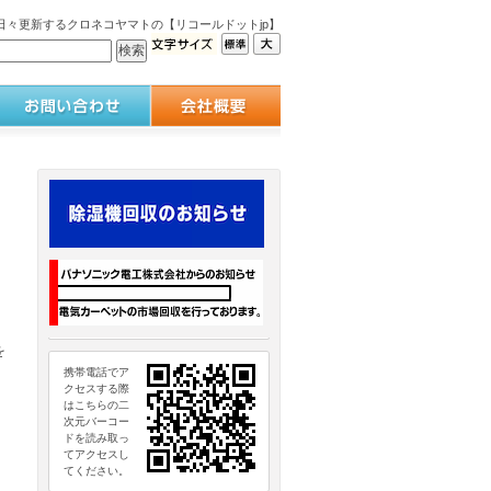
々更新するクロネコヤマトの【リコールドットjp】
を
携帯電話でア
クセスする際
はこちらの二
次元バーコー
ドを読み取っ
てアクセスし
てください。