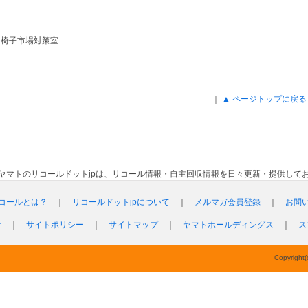
ジ椅子市場対策室
｜
▲ ページトップに戻る
ヤマトのリコールドットjpは、リコール情報・自主回収情報を日々更新・提供して
コールとは？
｜
リコールドットjpについて
｜
メルマガ会員登録
｜
お問
針
｜
サイトポリシー
｜
サイトマップ
｜
ヤマトホールディングス
｜
ス
Copyright(