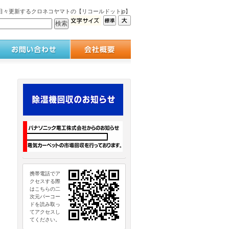
々更新するクロネコヤマトの【リコールドットjp】
携帯電話でア
クセスする際
はこちらの二
次元バーコー
ドを読み取っ
てアクセスし
てください。