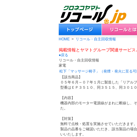
HOME
>
リコール・自主回収情報
掲載情報とヤマトグループ関連サービス
●戻る
リコール・自主回収情報
家電
松下「マッサージ椅子」（発煙・発火に至る可
【該当商品】
０５年６月～０７年１月に製造した「リアル
型番はＥＰ３５１０、同３５１５、同３０１
【内容】
機器内部のモーター電源線がまれに断線し、
た。
【対策】
無料で点検・処置を実施させていただきます
製品の品番をご確認いただき、該当製品の場
いいたします。