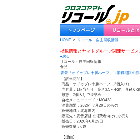
HOME
>
リコール・自主回収情報
掲載情報とヤマトグループ関連サービス
●戻る
リコール・自主回収情報
食品
麦音「オドゥブレ十勝ハーフ」（消費期限の誤
【該当商品】
商品：オドゥブレ十勝ハーフ（2個入り）
内容量：1個当たり 高さ3.5～4cm、直径６cm
形態：2個入りで袋詰め
自社メニューコード：MO438
消費期限：2026年7月29日のもの
販売地域：北海道内
販売先：麦音店舗で消費者向けに小売り
販売日：2026年6月29日
販売数量：6袋
【理由】