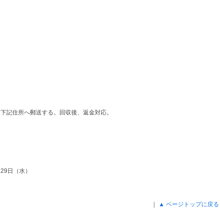
て下記住所へ郵送する。回収後、返金対応。
月29日（水）
｜
▲ ページトップに戻る