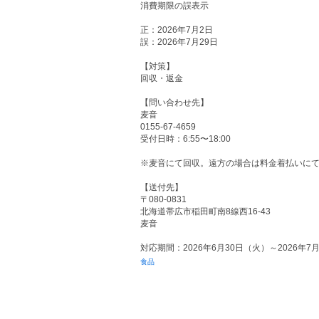
消費期限の誤表示
正：2026年7月2日
誤：2026年7月29日
【対策】
回収・返金
【問い合わせ先】
麦音
0155-67-4659
受付日時：6:55〜18:00
※麦音にて回収。遠方の場合は料金着払いに
【送付先】
〒080-0831
北海道帯広市稲田町南8線西16-43
麦音
対応期間：2026年6月30日（火）～2026年7
食品