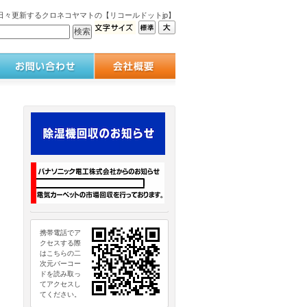
々更新するクロネコヤマトの【リコールドットjp】
携帯電話でア
クセスする際
はこちらの二
次元バーコー
ドを読み取っ
てアクセスし
てください。