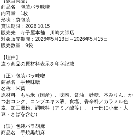
【該当商品】
商品名：包装バラ味噌
内容量：1枚
形状：袋包装
賞味期限：2026.10.15
販売先：寺子屋本舗 川崎大師店
対象販売期間：2026年5月13日～2026年5月15日
販売数量：9袋
【理由】
違う商品の原材料表示を印字記載
（正）包装バラ味噌
商品名：手焼味噌
名称：米菓
原材料：もち米（国産）、味噌、醤油、砂糖、本みりん、か
つおコンク、コンブエキス液、食塩、香辛料／カラメル色
素、加工澱粉、調味料（アミノ酸等）、（一部に小麦・大
豆・さばを含む）
（誤）包装バラ胡麻
商品名：手焼黒胡麻