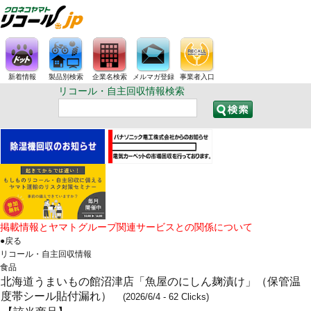
新着情報
製品別検索
企業名検索
メルマガ登録
事業者入口
リコール・自主回収情報検索
掲載情報とヤマトグループ関連サービスとの関係について
●戻る
リコール・自主回収情報
食品
北海道うまいもの館沼津店「魚屋のにしん麹漬け」（保管温
度帯シール貼付漏れ）
(2026/6/4 - 62 Clicks)