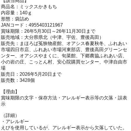
【該当商品】
商品名：ミックスかきもち
内容量：140ｇ
形態：袋詰め
JANコード：4955403121967
賞味期限：26年5月30日～26年11月30日まで
販売地域：大分県県北（中津、宇佐、豊後高田）
販売先：まほろば菟狭物産館、オアシス春夏秋冬、ふれあい
市場四日市店、ふれあい市場河東部店、豊後高田グリーンセ
ンター、オアシスやまくに、旬菜館、下郷農協ふれあい店、
小の岩の庄、こっとん村、安心院購買センター、中津自由市
場
販売日：2026年5月20日まで
販売数：3428個
【理由】
賞味期限の文字・保存方法・アレルギー表示等の欠落・誤表
示
（詳細）
・アレルギー
えびを使用しているが、アレルギー表示から欠落していた。