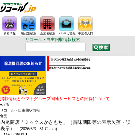
新着情報
製品別検索
企業名検索
メルマガ登録
事業者入口
リコール・自主回収情報検索
掲載情報とヤマトグループ関連サービスとの関係について
●戻る
リコール・自主回収情報
食品
内尾商店「ミックスかきもち」（賞味期限等の表示欠落・誤
表示）
(2026/6/3 - 51 Clicks)