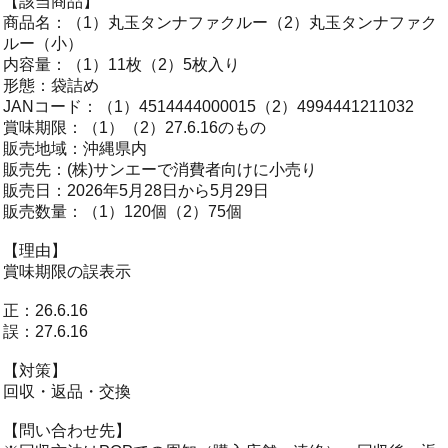
【該当商品】
商品名：（1）丸玉タンナファクルー（2）丸玉タンナファク
ルー（小）
内容量：（1）11枚（2）5枚入り
形態：袋詰め
JANコード：（1）4514444000015（2）4994441211032
賞味期限：（1）（2）27.6.16のもの
販売地域：沖縄県内
販売先：(株)サンエーで消費者向けに小売り
販売日：2026年5月28日から5月29日
販売数量：（1）120個（2）75個
【理由】
賞味期限の誤表示
正：26.6.16
誤：27.6.16
【対策】
回収・返品・交換
【問い合わせ先】