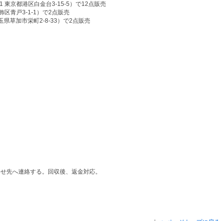
 東京都港区白金台3-15-5）で12点販売
飾区青戸3-1-1）で2点販売
玉県草加市栄町2-8-33）で2点販売
わせ先へ連絡する。回収後、返金対応。