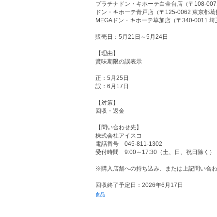
プラチナドン・キホーテ白金台店（〒108-0071
ドン・キホーテ青戸店（〒125-0062 東京都葛
MEGAドン・キホーテ草加店（〒340-0011 埼
販売日：5月21日～5月24日
【理由】
賞味期限の誤表示
正：5月25日
誤：6月17日
【対策】
回収・返金
【問い合わせ先】
株式会社アイスコ
電話番号 045-811-1302
受付時間 9:00～17:30（土、日、祝日除く）
※購入店舗への持ち込み、または上記問い合
回収終了予定日：2026年6月17日
食品