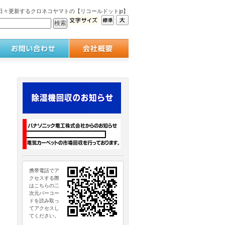
々更新するクロネコヤマトの【リコールドットjp】
携帯電話でア
クセスする際
はこちらの二
次元バーコー
ドを読み取っ
てアクセスし
てください。