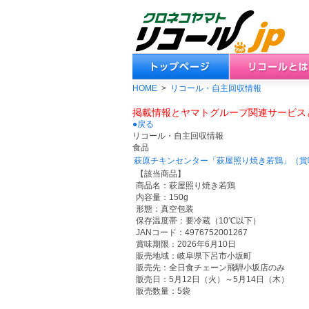
HOME
>
リコール・自主回収情報
掲載情報とヤマトグループ関連サービス
●戻る
リコール・自主回収情報
食品
萩原チキンセンター「萩屋照り焼き若鶏」（賞
【該当商品】
商品名：萩屋照り焼き若鶏
内容量：150g
形態：真空包装
保存温度帯：要冷蔵（10℃以下）
JANコード：4976752001267
賞味期限：2026年6月10日
販売地域：岐阜県下呂市小坂町
販売先：全日食チェーン飛騨小坂店のみ
販売日：5月12日（火）～5月14日（木）
販売数量：5袋