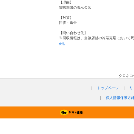
【理由】
賞味期限の表示欠落
【対策】
回収・返金
【問い合わせ先】
※回収情報は、当該店舗の冷蔵売場において
食品
クロネコ
｜
トップページ
｜
リ
｜
個人情報保護方