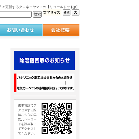
々更新するクロネコヤマトの【リコールドットjp】
携帯電話でア
クセスする際
はこちらの二
次元バーコー
ドを読み取っ
てアクセスし
てください。