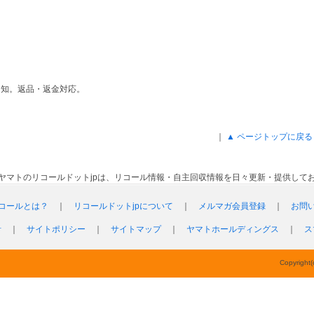
周知。返品・返金対応。
｜
▲ ページトップに戻る
ヤマトのリコールドットjpは、リコール情報・自主回収情報を日々更新・提供して
コールとは？
｜
リコールドットjpについて
｜
メルマガ会員登録
｜
お問
針
｜
サイトポリシー
｜
サイトマップ
｜
ヤマトホールディングス
｜
ス
Copyright(