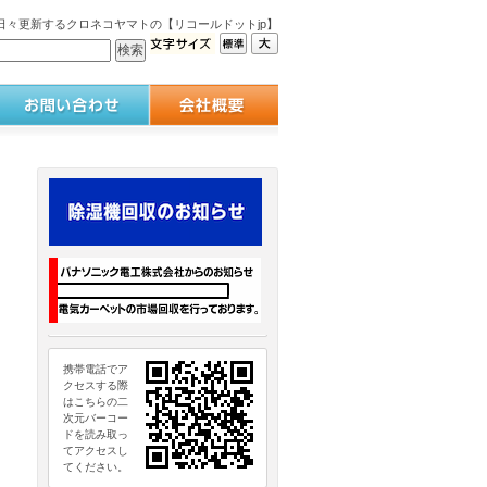
々更新するクロネコヤマトの【リコールドットjp】
携帯電話でア
クセスする際
はこちらの二
次元バーコー
ドを読み取っ
てアクセスし
てください。