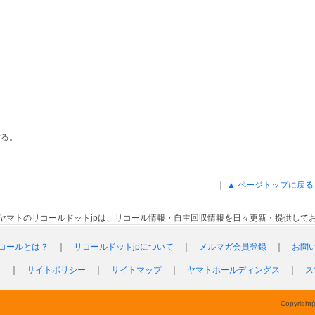
する。
｜
▲ ページトップに戻る
ヤマトのリコールドットjpは、リコール情報・自主回収情報を日々更新・提供して
コールとは？
｜
リコールドットjpについて
｜
メルマガ会員登録
｜
お問
針
｜
サイトポリシー
｜
サイトマップ
｜
ヤマトホールディングス
｜
ス
Copyright(