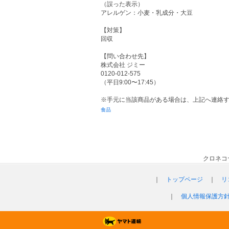
（誤った表示）
アレルゲン：小麦・乳成分・大豆
【対策】
回収
【問い合わせ先】
株式会社 ジミー
0120-012-575
（平日9:00〜17:45）
※手元に当該商品がある場合は、上記へ連絡
食品
クロネコ
｜
トップページ
｜
リ
｜
個人情報保護方