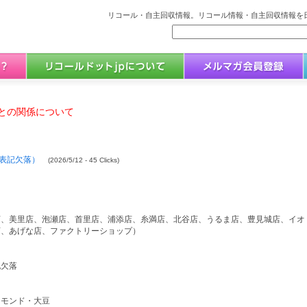
リコール・自主回収情報。リコール情報・自主回収情報を日
との関係について
表記欠落）
(2026/5/12 - 45 Clicks)
店、美里店、泡瀬店、首里店、浦添店、糸満店、北谷店、うるま店、豊見城店、イオ
店、あげな店、ファクトリーショップ）
記欠落
ーモンド・大豆