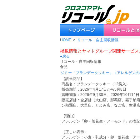
HOME
>
リコール・自主回収情報
掲載情報とヤマトグループ関連サービス
●戻る
リコール・自主回収情報
食品
ジミー「ブランデークッキー」（アレルゲンの
【該当商品】
商品名：ブランデークッキー（12袋入）
販売期間：2026年4月17日から5月8日
賞味期限：2026年9月30日、2026年10月14日
販売店舗：全店舗（大山店、那覇店、嘉手納
ン那覇店、大里店、とよみ店、なご店、空港
【理由】
アレルゲン「卵・落花生・アーモンド」の表
（正しい表示）
アレルゲン：小麦・乳成分・卵・落花生・ア