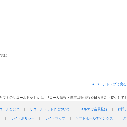
も同様）
｜
▲ ページトップに戻る
ヤマトのリコールドットjpは、リコール情報・自主回収情報を日々更新・提供して
コールとは？
｜
リコールドットjpについて
｜
メルマガ会員登録
｜
お問
針
｜
サイトポリシー
｜
サイトマップ
｜
ヤマトホールディングス
｜
ス