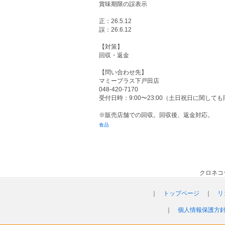
賞味期限の誤表示
正：26.5.12
誤：26.6.12
【対策】
回収・返金
【問い合わせ先】
マミープラス下戸田店
048-420-7170
受付日時：9:00〜23:00（土日祝日に関して
※販売店舗での回収。回収後、返金対応。
食品
クロネコ
｜
トップページ
｜
リ
｜
個人情報保護方