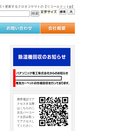
々更新するクロネコヤマトの【リコールドットjp】
携帯電話でア
クセスする際
はこちらの二
次元バーコー
ドを読み取っ
てアクセスし
てください。