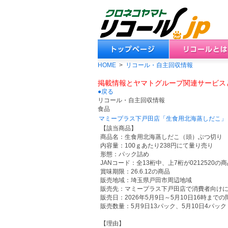
HOME
>
リコール・自主回収情報
掲載情報とヤマトグループ関連サービス
●戻る
リコール・自主回収情報
食品
マミープラス下戸田店「生食用北海蒸しだこ」
【該当商品】
商品名：生食用北海蒸しだこ（頭）ぶつ切り
内容量：100ｇあたり238円にて量り売り
形態：パック詰め
JANコード：全13桁中、上7桁が021252
賞味期限：26.6.12の商品
販売地域：埼玉県戸田市周辺地域
販売先：マミープラス下戸田店で消費者向け
販売日：2026年5月9日～5月10日16時までの
販売数量：5月9日13パック、5月10日4パッ
【理由】