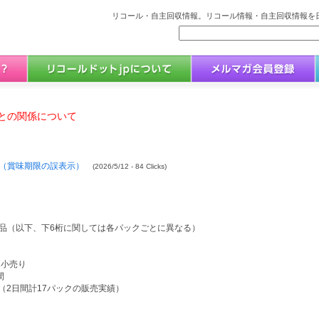
リコール・自主回収情報。リコール情報・自主回収情報を日
との関係について
（賞味期限の誤表示）
(2026/5/12 - 84 Clicks)
0の商品（以下、下6桁に関しては各パックごとに異なる）
に小売り
間
ク（2日間計17パックの販売実績）