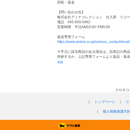
回収・返金
【問い合わせ先】
株式会社アミナコレクション 仕入部 リコ
電話 045-650-5462
営業時間 平日AM10:00~PM5:00
返送専用フォーム
https://www.amina-co.jp/various_contact/recall
※手元に該当商品がある場合は、誤表記の商
持参するか、上記専用フォームより返品・返
衣類
クロネコ
｜
トップページ
｜
リ
｜
個人情報保護方