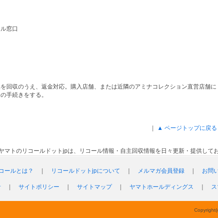
ール窓口
品を回収のうえ、返金対応。購入店舗、または近隣のアミナコレクション直営店舗に
金の手続きをする。
｜
▲ ページトップに戻る
ヤマトのリコールドットjpは、リコール情報・自主回収情報を日々更新・提供して
コールとは？
｜
リコールドットjpについて
｜
メルマガ会員登録
｜
お問
針
｜
サイトポリシー
｜
サイトマップ
｜
ヤマトホールディングス
｜
ス
Copyright(