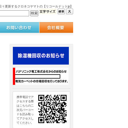
々更新するクロネコヤマトの【リコールドットjp】
携帯電話でア
クセスする際
はこちらの二
次元バーコー
ドを読み取っ
てアクセスし
てください。