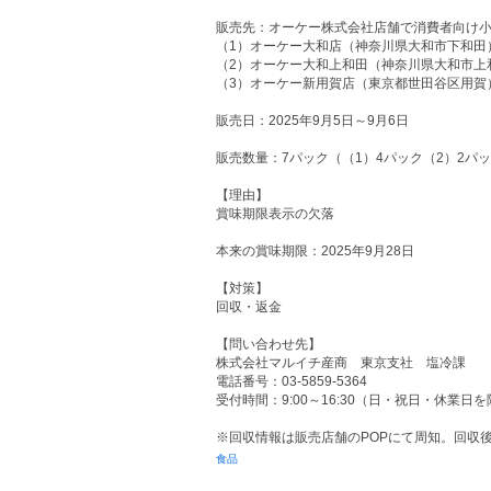
販売先：オーケー株式会社店舗で消費者向け
（1）オーケー大和店（神奈川県大和市下和田
（2）オーケー大和上和田（神奈川県大和市上
（3）オーケー新用賀店（東京都世田谷区用賀
販売日：2025年9月5日～9月6日
販売数量：7パック（（1）4パック（2）2パッ
【理由】
賞味期限表示の欠落
本来の賞味期限：2025年9月28日
【対策】
回収・返金
【問い合わせ先】
株式会社マルイチ産商 東京支社 塩冷課
電話番号：03-5859-5364
受付時間：9:00～16:30（日・祝日・休業日
※回収情報は販売店舗のPOPにて周知。回収
食品