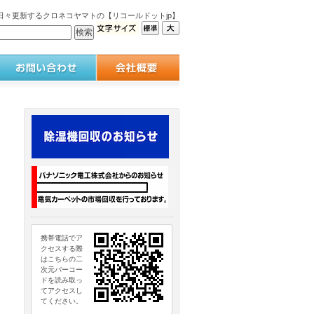
々更新するクロネコヤマトの【リコールドットjp】
携帯電話でア
クセスする際
はこちらの二
次元バーコー
ドを読み取っ
てアクセスし
てください。