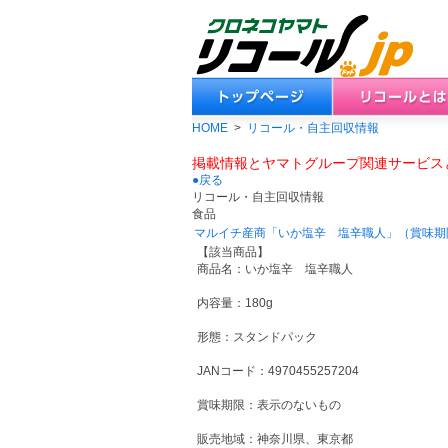
HOME
>
リコール・自主回収情報
掲載情報とヤマトグループ関連サービス
●戻る
リコール・自主回収情報
食品
マルイチ産商「いか塩辛 塩辛職人」（賞味期
【該当商品】
商品名：いか塩辛 塩辛職人
内容量：180g
形態：スタンドパック
JANコード：4970455257204
賞味期限：表示のないもの
販売地域：神奈川県、東京都