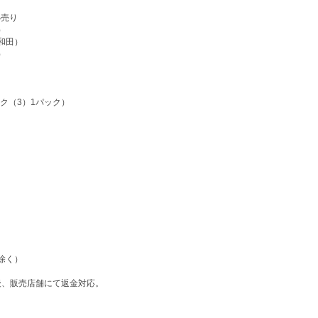
小売り
）
和田）
）
ク（3）1パック）
を除く）
後、販売店舗にて返金対応。