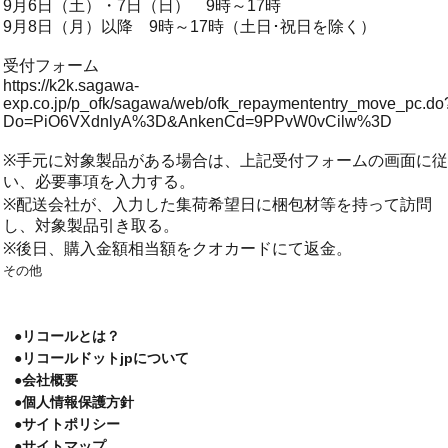
9月6日（土）・7日（日） 9時～17時
9月8日（月）以降 9時～17時（土日･祝日を除く）
受付フォーム
https://k2k.sagawa-
exp.co.jp/p_ofk/sagawa/web/ofk_repaymententry_move_pc.do
Do=PiO6VXdnlyA%3D&AnkenCd=9PPvW0vCilw%3D
※手元に対象製品がある場合は、上記受付フォームの画面に従
い、必要事項を入力する。
※配送会社が、入力した集荷希望日に梱包材等を持って訪問
し、対象製品引き取る。
※後日、購入金額相当額をクオカードにて返金。
その他
●リコールとは？
●リコールドットjpについて
●会社概要
●個人情報保護方針
●サイトポリシー
●サイトマップ