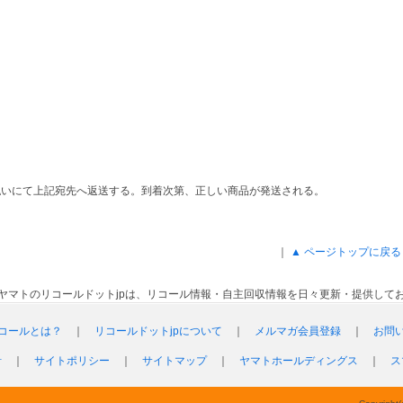
払いにて上記宛先へ返送する。到着次第、正しい商品が発送される。
｜
▲ ページトップに戻る
ヤマトのリコールドットjpは、リコール情報・自主回収情報を日々更新・提供して
コールとは？
｜
リコールドットjpについて
｜
メルマガ会員登録
｜
お問
針
｜
サイトポリシー
｜
サイトマップ
｜
ヤマトホールディングス
｜
ス