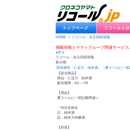
HOME
>
リコール・自主回収情報
掲載情報とヤマトグループ関連サービス
●戻る
リコール・自主回収情報
飲み物
高知酒造「仁淀川 純米酒」（裏ラベルに一部
【該当商品】
商品：仁淀川 純米酒
販売期間：6/1～7/8
【理由】
裏ラベルに一部記載間違い
・特定名称名
正：純米酒
誤：純米大吟醸酒
【対策】