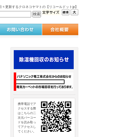
々更新するクロネコヤマトの【リコールドットjp】
携帯電話でア
クセスする際
はこちらの二
次元バーコー
ドを読み取っ
てアクセスし
てください。