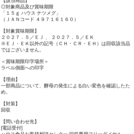
【該当商品】
◎対象商品及び賞味期限
「１５ｇ ハウス ナツメグ」
（ＪＡＮコード ４９７１６１６０）
【対象賞味期限】
２０２７．５／ＥＪ 、 ２０２７．５／ＥＫ
※ＥＪ・ＥＫ以外の記号（ＣＨ・ＣＲ・ＥＨ）は回収該当品
ではございません。
＜賞味期限印字場所＞
ラベル側面への印字
【理由】
一部商品について、酵母の発生による白い変色を確認したた
め。
【対策】
回収
【問い合わせ先】
[電話受付]