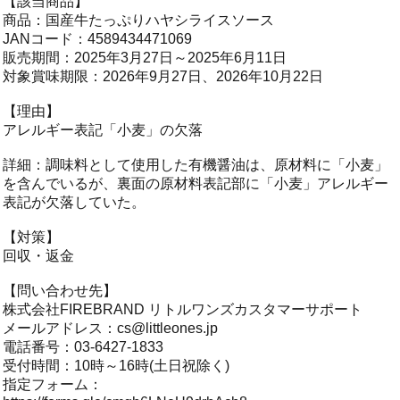
【該当商品】
商品：国産牛たっぷりハヤシライスソース
JANコード：4589434471069
販売期間：2025年3月27日～2025年6月11日
対象賞味期限：2026年9月27日、2026年10月22日
【理由】
アレルギー表記「小麦」の欠落
詳細：調味料として使用した有機醤油は、原材料に「小麦」
を含んでいるが、裏面の原材料表記部に「小麦」アレルギー
表記が欠落していた。
【対策】
回収・返金
【問い合わせ先】
株式会社FIREBRAND リトルワンズカスタマーサポート
メールアドレス：
cs@littleones.jp
電話番号：03-6427-1833
受付時間：10時～16時(土日祝除く)
指定フォーム：