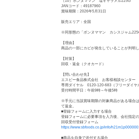
（10）ボンヌママン 塩キャラメル225G
JANコード：49187960
賞味期限：2026年5月31日
販売エリア：全国
※同形態の「ボンヌママン カシスジャム22
【理由】
商品の一部にカビが発生していることが判明
【対策】
回収・返金（クオカード）
【問い合わせ先】
エスビー食品株式会社 お客様相談センター
専用ダイヤル 0120-120-683（フリーダイヤ
受付時間平日：午前9時～午後5時
※手元に当該賞味期限の対象商品がある場合
て返金。
■登録フォームに入力する場合
登録フォームに必要事項を入力後、会社指定
回収受付登録フォーム
https://www.sbfoods.co.jp/info/h21m1p000000
■商品を自身で送付する場合