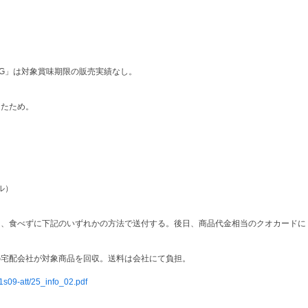
5G」は対象賞味期限の販売実績なし。
したため。
ル）
は、食べずに下記のいずれかの方法で送付する。後日、商品代金相当のクオカードに
の宅配会社が対象商品を回収。送料は会社にて負担。
1s09-att/25_info_02.pdf