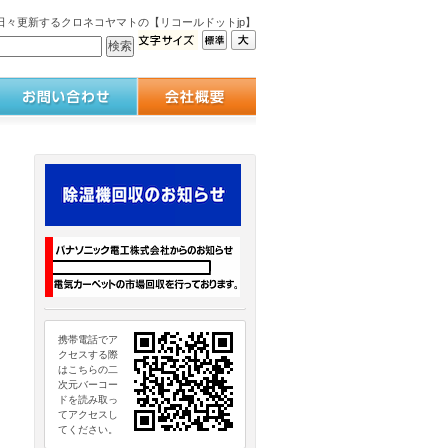
々更新するクロネコヤマトの【リコールドットjp】
携帯電話でア
クセスする際
はこちらの二
次元バーコー
ドを読み取っ
てアクセスし
てください。