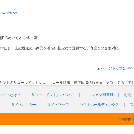
e.jp/fukuya/
超BIGぬいぐるみ係 」宛
を中止し、上記返送先へ商品を着払い指定にて送付する。良品との交換対応。
｜
▲ ページトップに戻る
ヤマトのリコールドットjpは、リコール情報・自主回収情報を日々更新・提供して
コールとは？
｜
リコールドットjpについて
｜
メルマガ会員登録
｜
お問
針
｜
サイトポリシー
｜
サイトマップ
｜
ヤマトホールディングス
｜
ス
Copyright(