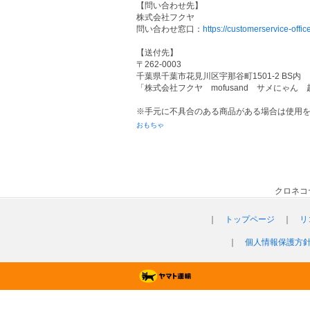
【問い合わせ先】
株式会社フクヤ
問い合わせ窓口：
https://customerservice-offic
【送付先】
〒262-0003
千葉県千葉市花見川区宇那谷町1501-2 BS内
「株式会社フクヤ mofusand サメにゃん 
※手元に不具合のある商品がある場合は使用
おもちゃ
クロネコ
｜
トップページ
｜
リ
｜
個人情報保護方