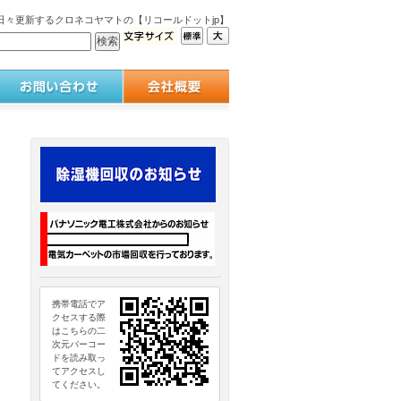
々更新するクロネコヤマトの【リコールドットjp】
携帯電話でア
クセスする際
はこちらの二
次元バーコー
ドを読み取っ
てアクセスし
てください。