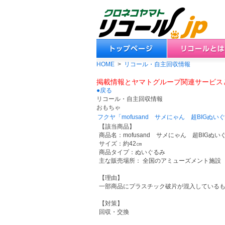
HOME
>
リコール・自主回収情報
掲載情報とヤマトグループ関連サービス
●戻る
リコール・自主回収情報
おもちゃ
フクヤ「mofusand サメにゃん 超BIG
【該当商品】
商品名：mofusand サメにゃん 超BIGぬい
サイズ：約42㎝
商品タイプ：ぬいぐるみ
主な販売場所： 全国のアミューズメント施設
【理由】
一部商品にプラスチック破片が混入している
【対策】
回収・交換