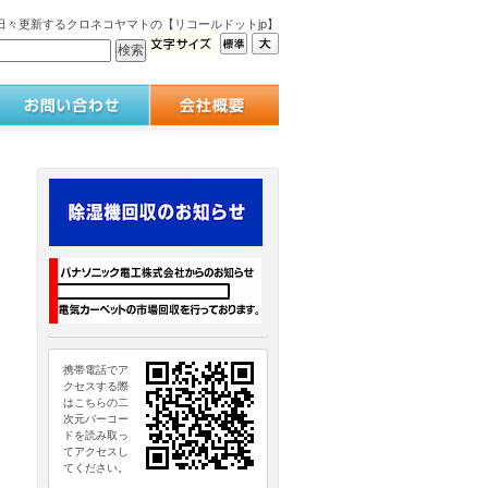
々更新するクロネコヤマトの【リコールドットjp】
携帯電話でア
クセスする際
はこちらの二
次元バーコー
ドを読み取っ
てアクセスし
てください。