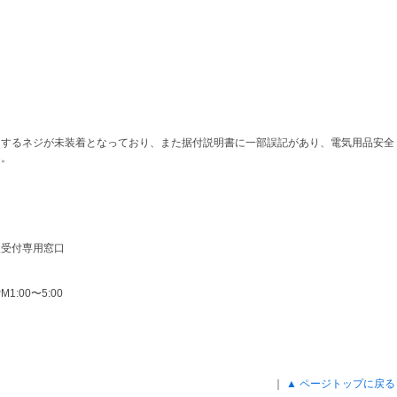
。
用するネジが未装着となっており、また据付説明書に一部誤記があり、電気用品安全
め。
検受付専用窓口
1:00〜5:00
｜
▲ ページトップに戻る