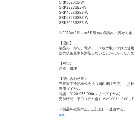
SRK8023S2-W
SRK2823SE3-W
SRK4023S2E3-W
SRK6323S2E3-W
SRK8023S2E3-W
※2023年3月～年5月製造の製品の一部が対象
【理由】
製品の一部で、電源アース線の取り付けに使
法の技術基準を満足しないことがわかったた
【対策】
点検・修理
【問い合わせ先】
三菱重工冷熱株式会社（国内総販売店） 点
専用ダイヤル
電話：0120-965-996(フリーダイヤル)
受付時間：平日（月〜金） AM9:00〜12:00、PM
※製品を確認の上、上記窓口へ連絡する。
家電