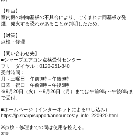
【理由】
室内機の制御基板の不具合により、ごくまれに同基板が発
煙、発火する恐れがあることが判明したため。
【対策】
点検・修理
【問い合わせ先】
■シャープエアコン点検受付センター
フリーダイヤル：0120-251-340
受付時間：
月～土曜日 午前9時～午後6時
日曜・祝日 午前9時～午後5時
※9月20日（火）～9月26日（月）までは午前9時～午後8時ま
で受付。
■ホームページ（インターネットによる申し込み）
https://jp.sharp/support/announce/ay_info_220920.html
※点検・修理までの間は使用を控える。
家電