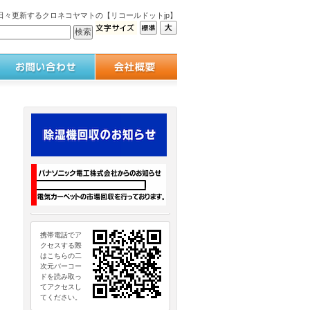
々更新するクロネコヤマトの【リコールドットjp】
携帯電話でア
クセスする際
はこちらの二
次元バーコー
ドを読み取っ
てアクセスし
てください。