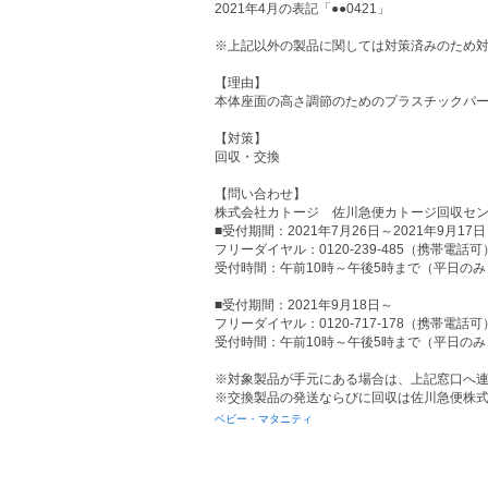
2021年4月の表記「●●0421」
※上記以外の製品に関しては対策済みのため
【理由】
本体座面の高さ調節のためのプラスチックパ
【対策】
回収・交換
【問い合わせ】
株式会社カトージ 佐川急便カトージ回収セ
■受付期間：2021年7月26日～2021年9月17日
フリーダイヤル：0120-239-485（携帯電話可
受付時間：午前10時～午後5時まで（平日のみ
■受付期間：2021年9月18日～
フリーダイヤル：0120-717-178（携帯電話可
受付時間：午前10時～午後5時まで（平日のみ
※対象製品が手元にある場合は、上記窓口へ
※交換製品の発送ならびに回収は佐川急便株
ベビー・マタニティ