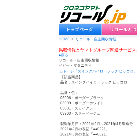
HOME
>
リコール・自主回収情報
掲載情報とヤマトグループ関連サービス
●戻る
リコール・自主回収情報
ベビー・マタニティ
カトージ「スイングハイローラック ピッコロ
【該当商品】
品名：スイングハイローラック ピッコロ
品番・色：
03906・ボーダーブラック
03909・ボーダーホワイト
03001・スカイグレー
03903・スターベージュ
製造年月日：2021年2月～2021年4月製造分
2021年2月の表記「●●0221」
2021年3月の表記「●●0321」