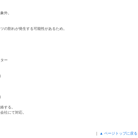
対象外。
ーツの割れが発生する可能性があるため。
ンター
）
）
）
）
連絡する。
式会社にて対応。
｜
▲ ページトップに戻る