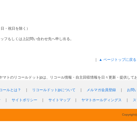
・日・祝日を除く）
タッフもしくは上記問い合わせ先へ申し出る。
｜
▲ ページトップに戻る
ヤマトのリコールドットjpは、リコール情報・自主回収情報を日々更新・提供して
コールとは？
｜
リコールドットjpについて
｜
メルマガ会員登録
｜
お問
針
｜
サイトポリシー
｜
サイトマップ
｜
ヤマトホールディングス
｜
ス
Copyright(