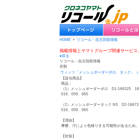
HOME
>
リコール・自主回収情報
掲載情報とヤマトグループ関連サービス
●戻る
リコール・自主回収情報
衣類
ウィッツ「メッシュポーダーポロ、タック」（
【該当商品】
商品：
（1）メッシュポーダーポロ D1-166325 18,
019、059、065
（2）メッシュポーダータック NS D2-166720
019、059、065
【理由】
摩擦、汗により色移りする可能性があるため
【対策】