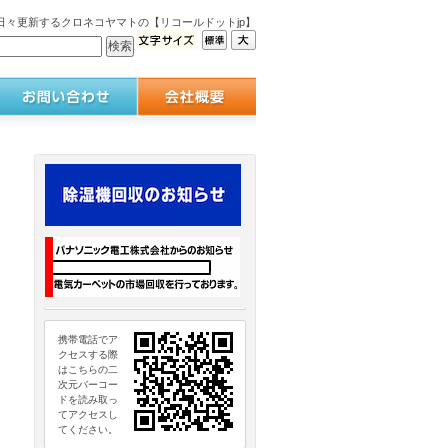
々更新するクロネコヤマトの【リコールドットjp】
携帯電話でア
クセスする際
はこちらの二
次元バーコー
ドを読み取っ
てアクセスし
てください。