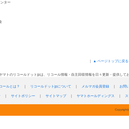
センター
袋
｜
▲ ページトップに戻る
ヤマトのリコールドットjpは、リコール情報・自主回収情報を日々更新・提供して
コールとは？
｜
リコールドットjpについて
｜
メルマガ会員登録
｜
お問
針
｜
サイトポリシー
｜
サイトマップ
｜
ヤマトホールディングス
｜
ス
Copyright(