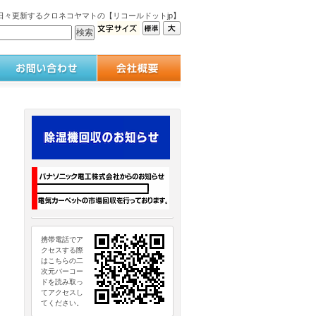
々更新するクロネコヤマトの【リコールドットjp】
携帯電話でア
クセスする際
はこちらの二
次元バーコー
ドを読み取っ
てアクセスし
てください。