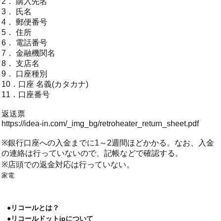
2． 購入先名
3． 氏名
4． 郵便番号
5． 住所
6． 電話番号
7． 金融機関名
8． 支店名
9． 口座種別
10．口座 名義(カタカナ)
11．口座番号
返送票
https://idea-in.com/_img_bg/retroheater_return_sheet.pdf
※銀行口座への入金までに1～2週間ほどかかる。なお、入金
の連絡は行っていないので、記帳などで確認する。
※店頭での返金対応は行っていない。
家電
●リコールとは？
●リコールドットjpについて