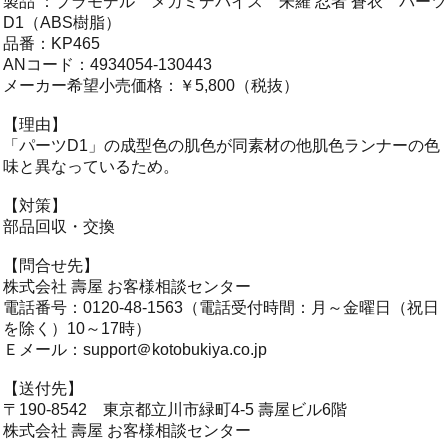
製品 ：プラモデル メガミデバイス 朱羅 忍者 蒼衣 パーツ
D1（ABS樹脂）
品番：KP465
ANコード：4934054-130443
メーカー希望小売価格：￥5,800（税抜）
【理由】
「パーツD1」の成型色の肌色が同素材の他肌色ランナーの色
味と異なっているため。
【対策】
部品回収・交換
【問合せ先】
株式会社 壽屋 お客様相談センター
電話番号：0120-48-1563（電話受付時間：月～金曜日（祝日
を除く）10～17時）
Ｅメール：support＠kotobukiya.co.jp
【送付先】
〒190-8542 東京都立川市緑町4-5 壽屋ビル6階
株式会社 壽屋 お客様相談センター