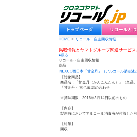
HOME
>
リコール・自主回収情報
掲載情報とヤマトグループ関連サービス
●戻る
リコール・自主回収情報
食品
NEXCO西日本「甘金丹」（アルコール消毒液
【対象商品】
商品名：「甘金丹（かんこんたん）」（単品
「甘金丹・ 富也萬 詰め合わせ」
※賞味期限 2016年3月14日以前のもの
【内容】
製造時においてアルコール消毒液が付着した
【対策】
回収