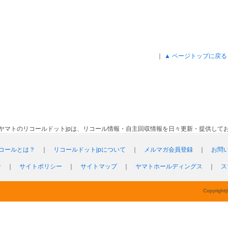
｜
▲ ページトップに戻る
ヤマトのリコールドットjpは、リコール情報・自主回収情報を日々更新・提供して
コールとは？
｜
リコールドットjpについて
｜
メルマガ会員登録
｜
お問
針
｜
サイトポリシー
｜
サイトマップ
｜
ヤマトホールディングス
｜
ス
Copyright(