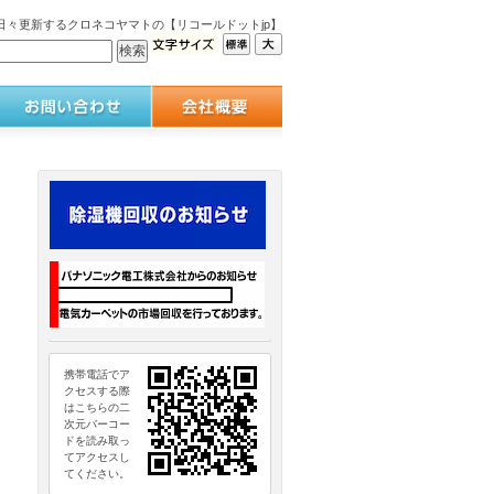
々更新するクロネコヤマトの【リコールドットjp】
携帯電話でア
クセスする際
はこちらの二
次元バーコー
ドを読み取っ
てアクセスし
てください。