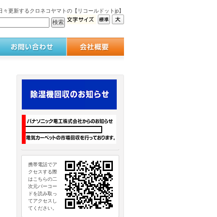
々更新するクロネコヤマトの【リコールドットjp】
携帯電話でア
クセスする際
はこちらの二
次元バーコー
ドを読み取っ
てアクセスし
てください。