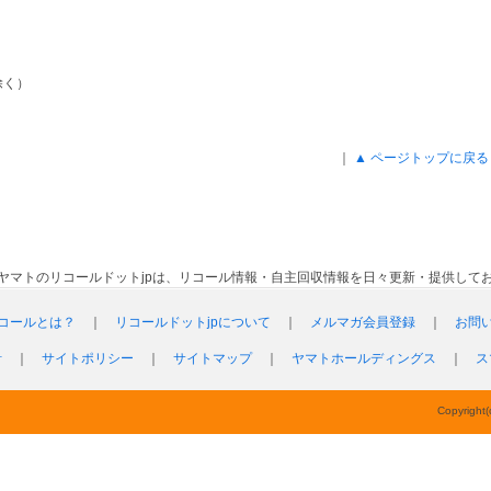
除く）
｜
▲ ページトップに戻る
ヤマトのリコールドットjpは、リコール情報・自主回収情報を日々更新・提供して
コールとは？
｜
リコールドットjpについて
｜
メルマガ会員登録
｜
お問
針
｜
サイトポリシー
｜
サイトマップ
｜
ヤマトホールディングス
｜
ス
Copyright(