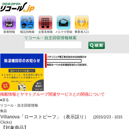
新着情報
製品別検索
企業名検索
メルマガ登録
事業者入口
リコール・自主回収情報検索
掲載情報とヤマトグループ関連サービスとの関係について
●戻る
リコール・自主回収情報
食品
Villanova「ローストビーフ」（表示誤り）
(2015/2/23 - 1015
Clicks)
【対象商品】