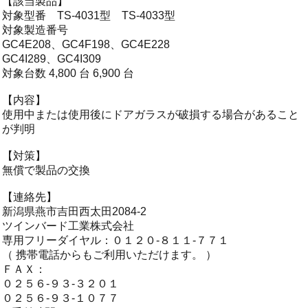
【該当製品】
対象型番 TS-4031型 TS-4033型
対象製造番号
GC4E208、GC4F198、GC4E228
GC4I289、GC4I309
対象台数 4,800 台 6,900 台
【内容】
使用中または使用後にドアガラスが破損する場合があること
が判明
【対策】
無償で製品の交換
【連絡先】
新潟県燕市吉田西太田2084-2
ツインバード工業株式会社
専用フリーダイヤル：０１２０‐８１１‐７７１
（ 携帯電話からもご利用いただけます。 ）
ＦＡＸ：
０２５６‐９３‐３２０１
０２５６‐９３‐１０７７