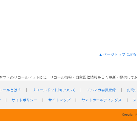
｜
▲ ページトップに戻る
ヤマトのリコールドットjpは、リコール情報・自主回収情報を日々更新・提供して
コールとは？
｜
リコールドットjpについて
｜
メルマガ会員登録
｜
お問
針
｜
サイトポリシー
｜
サイトマップ
｜
ヤマトホールディングス
｜
ス
Copyright(