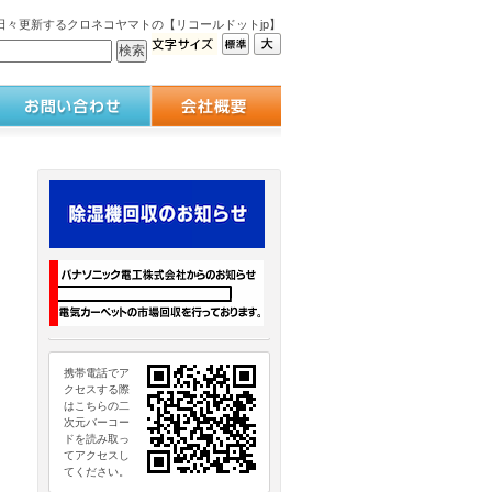
々更新するクロネコヤマトの【リコールドットjp】
携帯電話でア
クセスする際
はこちらの二
次元バーコー
ドを読み取っ
てアクセスし
てください。