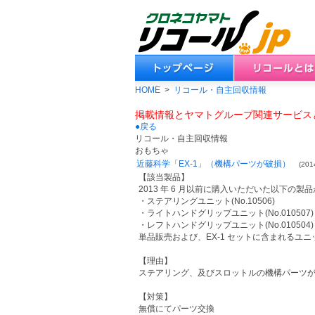
HOME
>
リコール・自主回収情報
掲載情報とヤマトグループ関連サービス
●戻る
リコール・自主回収情報
おもちゃ
近藤科学「EX-1」（機構パーツが破損）
(2014
【該当製品】
2013 年 6 月以前に購入いただいた以下の
・ステアリングユニット(No.10506)
・ライトハンドグリップユニット(No.010507)
・レフトハンドグリップユニット(No.010504)
単品販売および、EX-1 セットに含まれるユ
【理由】
ステアリング、及びスロットルの機構パーツ
【対策】
無償にてパーツ交換