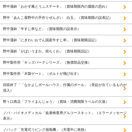
野中蒲鉾「おかず庵とうふステーキ」（賞味期限内の腐敗の恐れ）
野中「あんこ屋野中の手作りぜんざい 白玉」（賞味期限の誤表記）
野中蒲鉾「牛すじ串など」（賞味期限の誤表示）
野中蒲鉾「にぎわいおでん国産牛すじ串」（賞味期限誤記）
野中蒲鉾「がばいうまか。焼ちくわ」（賞味期限誤記）
野中製作所「キッズパークシリーズ」（無償部品交換）
野中製作所「木製ゲート」（ボルトが飛び出す）
回収終了「「なかよしボールハウス」付属のボール」（突起が出ているものが
混入）
野々口商店「フライまんじゅう」（賞味・消費期限ラベルの欠落）
ノバ・バイオメディカル「血液検査用グルコースキット」（エラーメッセージ
表示）
ノバック「充電式リビング扇風機」（充電中に発熱）