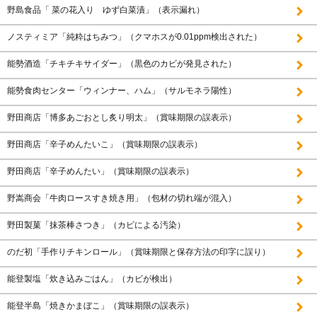
野島食品「 菜の花入り ゆず白菜漬」（表示漏れ）
ノスティミア「純粋はちみつ」（クマホスが0.01ppm検出された）
能勢酒造「チキチキサイダー」（黒色のカビが発見された）
能勢食肉センター「ウィンナー、ハム」（サルモネラ陽性）
野田商店「博多あごおとし炙り明太」（賞味期限の誤表示）
野田商店「辛子めんたいこ」（賞味期限の誤表示）
野田商店「辛子めんたい」（賞味期限の誤表示）
野嵩商会「牛肉ロースすき焼き用」（包材の切れ端が混入）
野田製菓「抹茶棒さつき」（カビによる汚染）
のだ初「手作りチキンロール」（賞味期限と保存方法の印字に誤り）
能登製塩「炊き込みごはん」（カビが検出）
能登半島「焼きかまぼこ」（賞味期限の誤表示）