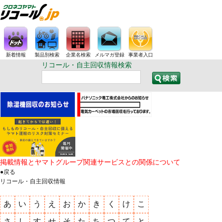
新着情報
製品別検索
企業名検索
メルマガ登録
事業者入口
リコール・自主回収情報検索
掲載情報とヤマトグループ関連サービスとの関係について
●戻る
リコール・自主回収情報
あ
い
う
え
お
か
き
く
け
こ
さ
し
す
せ
そ
た
ち
つ
て
と