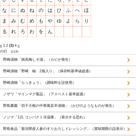
な
に
ぬ
ね
の
は
ひ
ふ
へ
ほ
ま
み
む
め
も
や
ゆ
よ
ら
り
る
れ
ろ
わ
を
ん
«
1
2
(3)
4
»
の行
(119)
野崎漬物「南高梅しそ漬」（カビが発生）
野崎漬物「野崎 柚 2個入り」（保存料基準値超過）
野崎漬物「らっきょう」（調味料を誤使用）
ノザワ「マインマグ製品」（アスベスト基準超過）
野島農園「切干大根の中華風旨辛漬物」（かびのようなものが発生）
ノジマ「12L コンパクト冷温庫」（発火する恐れ）
野島食品「新潟県産人参のすりおろしドレッシング」（賞味期限の誤表示）