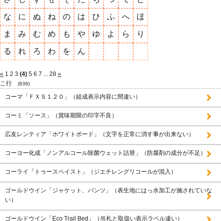
な
に
ぬ
ね
の
は
ひ
ふ
へ
ほ
ま
み
む
め
も
や
ゆ
よ
ら
り
る
れ
ろ
わ
を
ん
«
1
2
3
(4)
5
6
7
...
28
»
こ行
(839)
コーマ「ＦＸＳ１２０」（組成表示内容に間違い）
コーミ「ソース」（賞味期限の印字不良）
広友レンティア「ホワイトボード」（文字を正常に消す事が出来ない）
コーヨー化成「ノンアルコール除菌ウェット詰替」（防腐剤の成分が不足）
コーライ「トゥースペイスト」（ジエチレングリコールが混入）
ゴールドウイン「ジャケット、パンツ」（表生地にはっ水加工が施されていな
い）
ゴールドウイン「Eco Trail Bed」（吊札と取扱い表示ラベル違い）