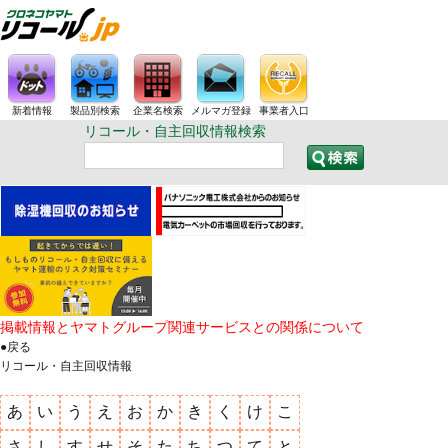
新着情報
製品別検索
企業名検索
メルマガ登録
事業者入口
リコール・自主回収情報検索
掲載情報とヤマトグループ関連サービスとの関係について
●戻る
リコール・自主回収情報
あ
い
う
え
お
か
き
く
け
こ
さ
し
す
せ
そ
た
ち
つ
て
と