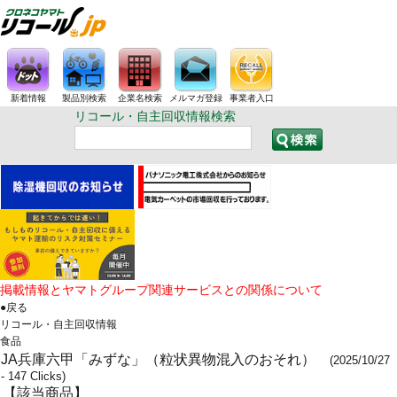
新着情報
製品別検索
企業名検索
メルマガ登録
事業者入口
リコール・自主回収情報検索
掲載情報とヤマトグループ関連サービスとの関係について
●戻る
リコール・自主回収情報
食品
JA兵庫六甲「みずな」（粒状異物混入のおそれ）
(2025/10/27
- 147 Clicks)
【該当商品】