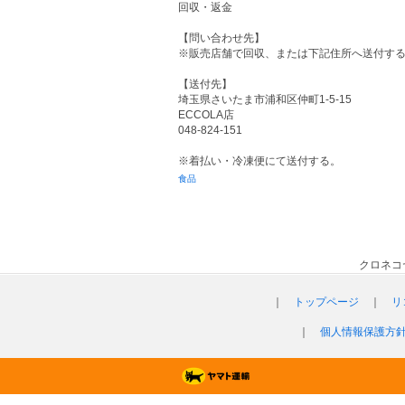
回収・返金
【問い合わせ先】
※販売店舗で回収、または下記住所へ送付す
【送付先】
埼玉県さいたま市浦和区仲町1-5-15
ECCOLA店
048-824-151
※着払い・冷凍便にて送付する。
食品
クロネコ
｜
トップページ
｜
リ
｜
個人情報保護方