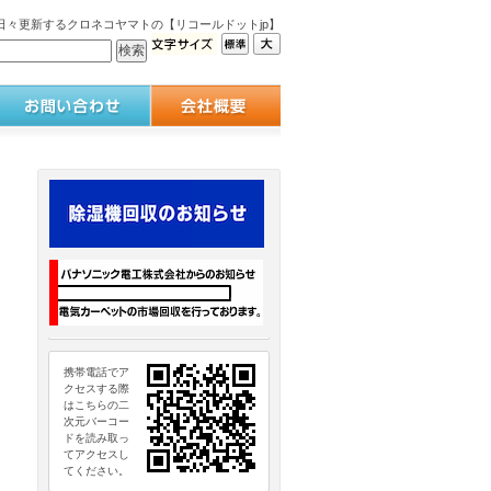
々更新するクロネコヤマトの【リコールドットjp】
携帯電話でア
クセスする際
はこちらの二
次元バーコー
ドを読み取っ
てアクセスし
てください。