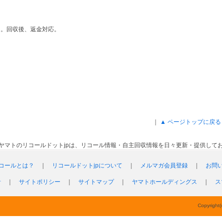
る。回収後、返金対応。
｜
▲ ページトップに戻る
ヤマトのリコールドットjpは、リコール情報・自主回収情報を日々更新・提供して
コールとは？
｜
リコールドットjpについて
｜
メルマガ会員登録
｜
お問
針
｜
サイトポリシー
｜
サイトマップ
｜
ヤマトホールディングス
｜
ス
Copyright(