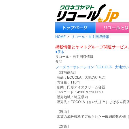
HOME
>
リコール・自主回収情報
掲載情報とヤマトグループ関連サービス
●戻る
リコール・自主回収情報
食品
ノースコーポレーシヨン「ECCOLA 大地の
【該当商品】
商品：ECCOLA 大地のいちご
内容量：110ml
形態：円形アイスクリーム容器
JANコード：4580705900097
販売地域：埼玉県内
販売先：ECCOLA（さいたま市）じばさん
【理由】
氷菓の成分規格で定められた一般細菌数の値（10,
【対策】