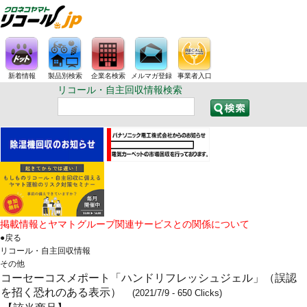
新着情報
製品別検索
企業名検索
メルマガ登録
事業者入口
リコール・自主回収情報検索
掲載情報とヤマトグループ関連サービスとの関係について
●戻る
リコール・自主回収情報
その他
コーセーコスメポート「ハンドリフレッシュジェル」（誤認
を招く恐れのある表示）
(2021/7/9 - 650 Clicks)